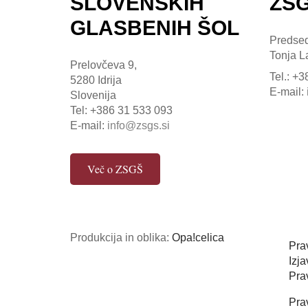
SLOVENSKIH
ZS
GLASBENIH ŠOL
Predsed
Tonja L
Prelovčeva 9,
Tel.: +
5280 Idrija
E-mail:
Slovenija
Tel: +386 31 533 093
E-mail:
info@zsgs.si
Več o ZSGŠ
Produkcija in oblika:
Opa!celica
Pra
Izj
Prav
Pra