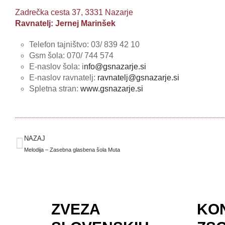
Zadrečka cesta 37, 3331 Nazarje
Ravnatelj: Jernej Marinšek
Telefon tajništvo: 03/ 839 42 10
Gsm šola: 070/ 744 574
E-naslov šola: i
nfo@gsnazarje.si
E-naslov ravnatelj:
ravnatelj@gsnazarje.si
Spletna stran:
www.gsnazarje.si
NAZAJ
Melodija – Zasebna glasbena šola Muta
ZVEZA
KO