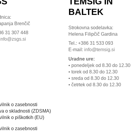
GŠ
TEMSIG IN
BALTEK
nica:
apanja Brenčič
Strokovna sodelavka:
386 31 307 448
Helena Filipčič Gardina
info@zsgs.si
Tel.: +386 31 533 093
E-mail:
info@temsig.si
Uradne ure:
• ponedeljek od 8.30 do 12.30
• torek od 8.30 do 12.30
• sreda od 8.30 do 12.30
• četrtek od 8.30 do 12.30
vilnik o zasebnosti
ava o skladnosti (ZDSMA)
ilnik o piškotkih (EU)
vilnik o zasebnosti