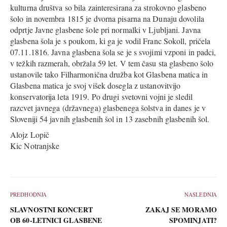
kulturna društva so bila zainteresirana za strokovno glasbeno
šolo in novembra 1815 je dvorna pisarna na Dunaju dovolila
odprtje Javne glasbene šole pri normalki v Ljubljani. Javna
glasbena šola je s poukom, ki ga je vodil Franc Sokoll, pričela
07.11.1816. Javna glasbena šola se je s svojimi vzponi in padci,
v težkih razmerah, obržala 59 let. V tem času sta glasbeno šolo
ustanovile tako Filharmonična družba kot Glasbena matica in
Glasbena matica je svoj višek dosegla z ustanovitvijo
konservatorija leta 1919. Po drugi svetovni vojni je sledil
razcvet javnega (državnega) glasbenega šolstva in danes je v
Sloveniji 54 javnih glasbenih šol in 13 zasebnih glasbenih šol.
Alojz Lopič
Kic Notranjske
PREDHODNJA
NASLEDNJA
SLAVNOSTNI KONCERT
ZAKAJ SE MORAMO
OB 60-LETNICI GLASBENE
SPOMINJATI?