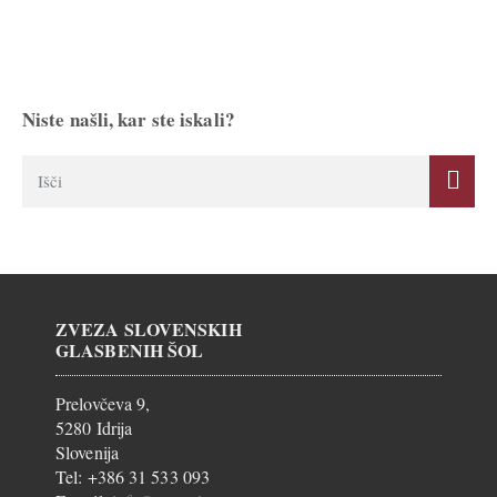
Niste našli, kar ste iskali?
ZVEZA SLOVENSKIH
GLASBENIH ŠOL
Prelovčeva 9,
5280 Idrija
Slovenija
Tel: +386 31 533 093