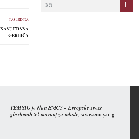
NASLEDNJA
ZNANJ FRANA
GERBIČA
TEMSIG je član EMCY – Evropske zveze
www.emcy.org
glasbenih tekmovanj za mlade,