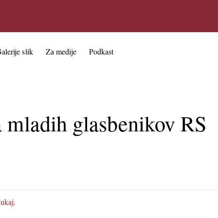
alerije slik
Za medije
Podkast
a mladih glasbenikov RS
tukaj.