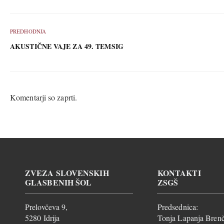
PREDHODNJA
AKUSTIČNE VAJE ZA 49. TEMSIG
Komentarji so zaprti.
ZVEZA SLOVENSKIH
KONTAKTI
GLASBENIH ŠOL
ZSGŠ
Prelovčeva 9,
Predsednica:
5280 Idrija
Tonja Lapanja Brenč