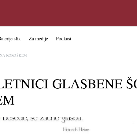
alerije slik
Za medije
Podkast
E NA KOROŠKEM
LETNICI GLASBENE Š
EM