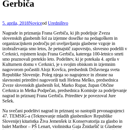
Gerbiča
5. aprila, 2018
Novice
od
Uredništvo
Nagrade in priznanja Frana Gerbiča, ki jih podeljuje Zveza
slovenskih glasbenih šol za izjemne dosežke na pedagoškem in
organizacijskem področju pri uveljavljanju glasbene vzgoje in
izobraževanja smo letos, že petnajstič zapovrstjo, slovesno podelili v
Cerknici, rojstnem kraju Frana Gerbiča, katerega 100-letnico smrti
smo praznovali preteklo leto. Podelitev, ki je potekala 4. aprila v
Kulturnem domu v Cerknici, je s svojim obiskom in izjemnim
nagovorom počastili Alojz Kovšca, predsednik Državnega sveta
Republike Slovenije. Poleg njega so nagrajence in zbrane na
slavnostni prireditvi nagovorili tudi Helena Meško, predsednica
Zveze slovenskih glasbenih šol, Marko Rupar, župan Občine
Cerknica in Metka Podpečan, predsednica Komisije za podeljevanje
nagrad in priznanj Frana Gerbiča. Prireditev je povezoval Jure
Sešek.
Na svečani podelitvi nagrad in priznanj so nastopili prvonagrajenci
47. TEMSIG-a (Tekmovanje mladih glasbenikov Republike
Slovenije) kitaristka Živa Jemenšek iz Konservatorija za glasbo in
balet Maribor – PŠ Lenart, violinistka Gaja Žnidaršič iz Glasbene