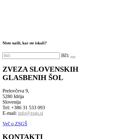
Niste našli, kar ste iskali?
Išči:
ZVEZA SLOVENSKIH
GLASBENIH ŠOL
Prelovčeva 9,
5280 Idrija
Slovenija
Tel: +386 31 533 093
E-mail:
info@zsgs.si
Več o ZSGŠ
KONTAKTI