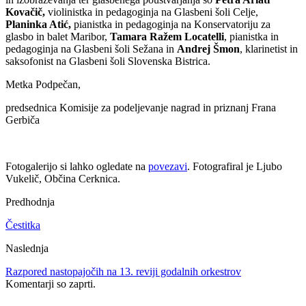
Kovačič,
violinistka in pedagoginja na Glasbeni šoli Celje,
Planinka Atić,
pianistka in pedagoginja na Konservatoriju za
glasbo in balet Maribor,
Tamara Ražem Locatelli
, pianistka in
pedagoginja na Glasbeni šoli Sežana in
Andrej Šmon
, klarinetist in
saksofonist na Glasbeni šoli Slovenska Bistrica.
Metka Podpečan,
predsednica Komisije za podeljevanje nagrad in priznanj Frana
Gerbiča
Fotogalerijo si lahko ogledate na
povezavi
. Fotografiral je Ljubo
Vukelič, Občina Cerknica.
Predhodnja
Čestitka
Naslednja
Razpored nastopajočih na 13. reviji godalnih orkestrov
Komentarji so zaprti.