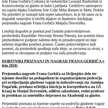
šole Frana Gerbiča Cerknica in violončelist Leonard Razboršek iz
Konservatorija za glasbo in balet Ljubljana. Gerbičeve samospeve
sta zapela dijaka Glasbene šole Celje Miha Bantan in Matic Dokler.
Na prireditvi je nastopil tudi septet saksofonov, ki je bil samo za ta
dogodek sestavljen iz bivših dijakov in študentov letošnjega
prejemnika nagrade Frana Gerbiča Matjaža Drevenška.
Letošnji dogodek je potekal pod častnim pokroviteljstvom
predsednika Republike Slovenije Boruta Pahorja, kar pomeni izkaz
predsednikove podpore našemu delu in prizadevanjem ter daje
našemu dogodku poseben pomen. Častno pokroviteljstvo tudi
pomeni, da predsednik spodbuja naše ideje, se zavzema za stvari, s
katerimi se ukvarjamo in podpira vsa naša prizadevanja.
DOBITNIKI PRIZNANJ IN NAGRAD FRANA GERBIČA v
letu 2018:
Prejemnika nagrade Frana Gerbiča za življenjsko delo ter
izjemne dosežke na pedagoškem in organizacijskem področju
pri uveljavljanju glasbene vzgoje in izobraževanja sta Jasmina
Pogačnik, predana učiteljica klavirja in korepetitorica na GŠ
Kranj in Matjaž Drevenšek, odličen saksofonist, redni profesor
in prodekan za umetniško dejavnost na Akademiji za glasbo.
Prejemniki priznanj za izjemne uspehe na področju glasbene vzgoje
in izobraževanja ter glasbenega poustvarjanja so
Petra Arlati