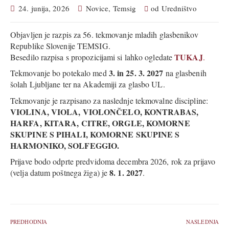
24. junija, 2026
Novice
,
Temsig
od
Uredništvo
Objavljen je razpis za 56. tekmovanje mladih glasbenikov
Republike Slovenije TEMSIG.
TUKAJ
Besedilo razpisa s propozicijami si lahko ogledate
.
3. in 25. 3. 2027
Tekmovanje bo potekalo med
na glasbenih
šolah Ljubljane ter na Akademiji za glasbo UL.
Tekmovanje je razpisano za naslednje tekmovalne discipline:
VIOLINA, VIOLA, VIOLONČELO, KONTRABAS,
HARFA, KITARA, CITRE, ORGLE, KOMORNE
SKUPINE S PIHALI, KOMORNE SKUPINE S
HARMONIKO, SOLFEGGIO.
Prijave bodo odprte predvidoma decembra 2026, rok za prijavo
8. 1. 2027
(velja datum poštnega žiga) je
.
PREDHODNJA
NASLEDNJA