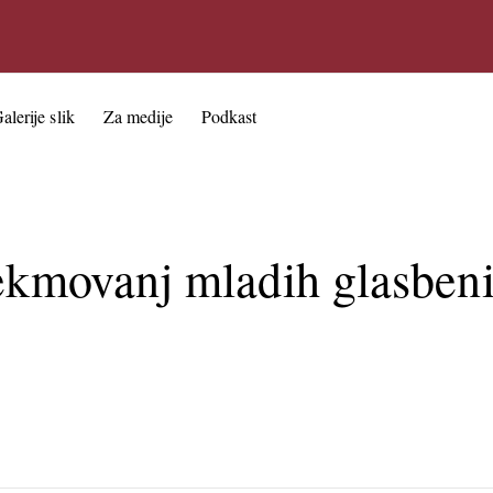
alerije slik
Za medije
Podkast
tekmovanj mladih glasben