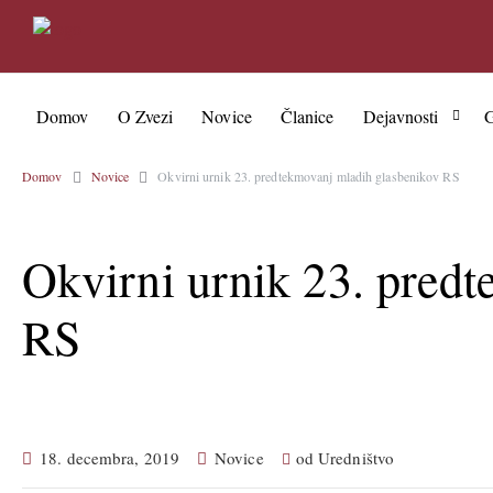
Domov
O Zvezi
Novice
Članice
Dejavnosti
G
Domov
Novice
Okvirni urnik 23. predtekmovanj mladih glasbenikov RS
Okvirni urnik 23. pred
RS
18. decembra, 2019
Novice
od
Uredništvo