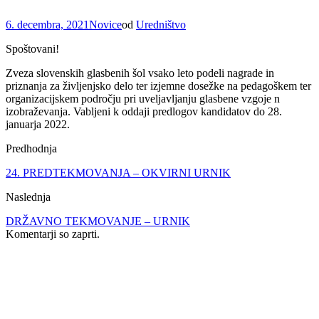
6. decembra, 2021
Novice
od
Uredništvo
Spoštovani!
Zveza slovenskih glasbenih šol vsako leto podeli nagrade in
priznanja za življenjsko delo ter izjemne dosežke na pedagoškem ter
organizacijskem področju pri uveljavljanju glasbene vzgoje n
izobraževanja. Vabljeni k oddaji predlogov kandidatov do 28.
januarja 2022.
Predhodnja
24. PREDTEKMOVANJA – OKVIRNI URNIK
Naslednja
DRŽAVNO TEKMOVANJE – URNIK
Komentarji so zaprti.