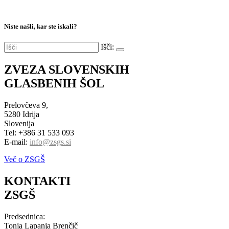
Niste našli, kar ste iskali?
Išči:
ZVEZA SLOVENSKIH
GLASBENIH ŠOL
Prelovčeva 9,
5280 Idrija
Slovenija
Tel: +386 31 533 093
E-mail:
info@zsgs.si
Več o ZSGŠ
KONTAKTI
ZSGŠ
Predsednica:
Tonja Lapanja Brenčič