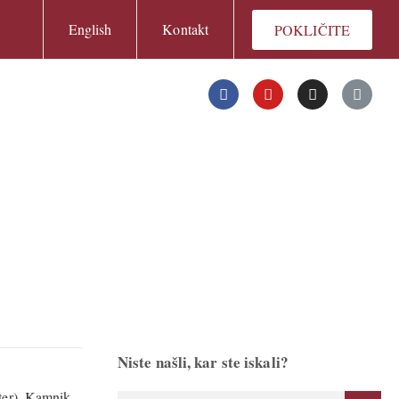
English
Kontakt
POKLIČITE
Niste našli, kar ste iskali?
ster), Kamnik,