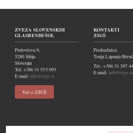
ZVEZA SLOVENSKIH
KONTAKTI
GLASBENIH ŠOL
ZSGŠ
Prelovčeva 9,
Predsednica:
5280 Idrija
Tonja Lapanja Brenč
Slovenija
Tel.: +386 31 307 4
Tel: +386 31 533 093
E-mail:
info@zsgs.si
E-mail:
info@zsgs.si
Več o ZSGŠ