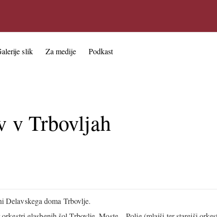
alerije slik
Za medije
Podkast
v v Trbovljah
ani Delavskega doma Trbovlje.
 orkestri glasbenih šol Trbovlje, Moste – Polje (mlajši ter starejši orke