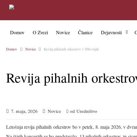
Domov
O Zvezi
Novice
Članice
Dejavnosti
G
Domov
Novice
Revija pihalnih orkestrov v Trbovljah
Revija pihalnih orkestro
7. maja, 2026
Novice
od
Uredništvo
Letošnja revija pihalnih orkestrov bo v petek, 8. maja 2026, v dvr
Na štirih koncertih se bo predstavilo 13 pihalnih orkestrov, in sicer