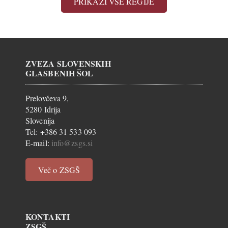
PRIKAŽI VSE REGIJE
ZVEZA SLOVENSKIH
GLASBENIH ŠOL
Prelovčeva 9,
5280 Idrija
Slovenija
Tel: +386 31 533 093
E-mail:
info@zsgs.si
Več o ZSGŠ
KONTAKTI
ZSGŠ