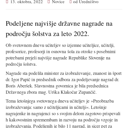
13. oktobra, 2022
Novice
od
Uredništvo
Podeljene najvišje državne nagrade na
področju šolstva za leto 2022.
Ob svetovnem dnevu učiteljev so izjemne učiteljice, učitelji,
profesorice, profesorji in osnovna šola za otroke s posebnimi
potrebami prejeli najvišje nagrade Republike Slovenije na
področju šolstva.
Nagrade sta podelila minister za izobraževanje, znanost in šport
dr. Igor Papič in predsednik odbora za podeljevanje nagrad dr.
Boris Aberšek. Slavnostna govornica je bila predsednica
Državnega zbora mag. Urška Klakočar Zupančič.
Tema letošnjega svetovnega dneva učiteljev je »Preobrazba
izobraževanja: samo z učiteljicami in učitelji«. Letošnje
nagrajenke in nagrajenci so s svojim delom zagotovo prispevali
h kakovostnim spremembam in razvoju na področju vzgoje in
izobraževanja. Podeljenih je bilo 11 nagrad, in sicer pet za