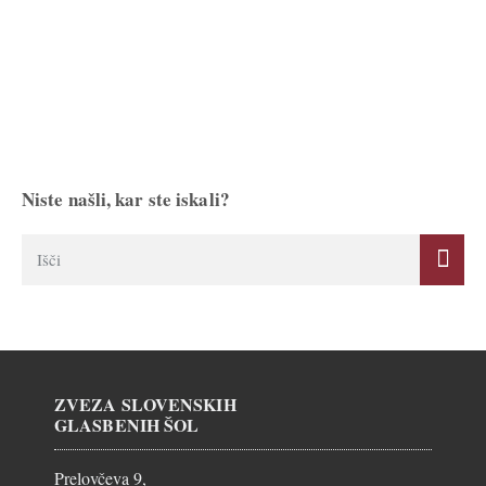
Niste našli, kar ste iskali?
ZVEZA SLOVENSKIH
GLASBENIH ŠOL
Prelovčeva 9,